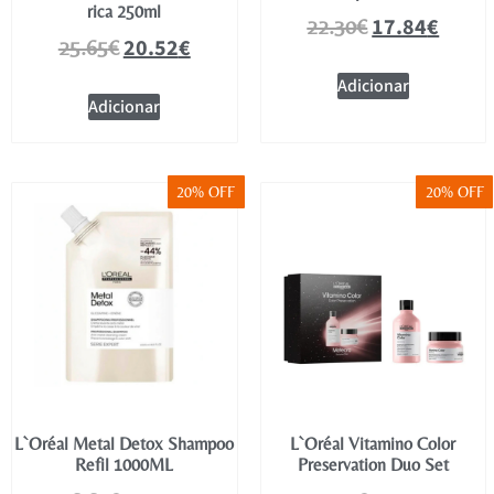
rica 250ml
17.84
€
22.30
€
20.52
€
25.65
€
Adicionar
Adicionar
20% OFF
20% OFF
L`Oréal Metal Detox Shampoo
L`Oréal Vitamino Color
Refil 1000ML
Preservation Duo Set