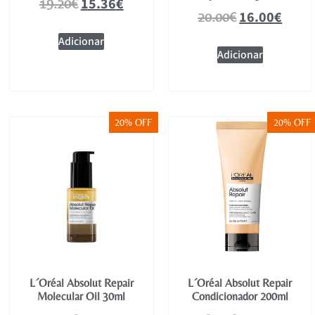
15.36
€
19.20
€
16.00
€
20.00
€
Adicionar
Adicionar
20% OFF
20% OFF
L´Oréal Absolut Repair
L´Oréal Absolut Repair
Molecular Oil 30ml
Condicionador 200ml