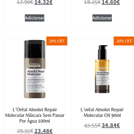
14.32
€
14.60
€
17.90
€
18.25
€
Adicionar
Adicionar
20% OFF
20% OFF
L´Oréal Absolut Repair
L´oréal Absolut Repair
Molecular Máscara Sem Passar
Molecular Oil 90ml
Por Água 100ml
34.84
€
43.55
€
23.48
€
29.35
€