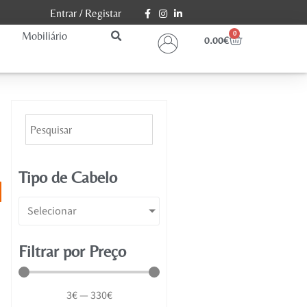
Entrar
/
Registar
Mobiliário
0
0.00
€
Tipo de Cabelo
Selecionar
Filtrar por Preço
3
€
—
330
€