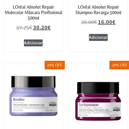
LOréal Absolut Repair
LOréal Absolut Repair
Molecular Máscara Profissional
Shampoo Recarga 500ml
500ml
16.00
€
20.00
€
30.20
€
37.75
€
Adicionar
Adicionar
20% OFF
20% OFF