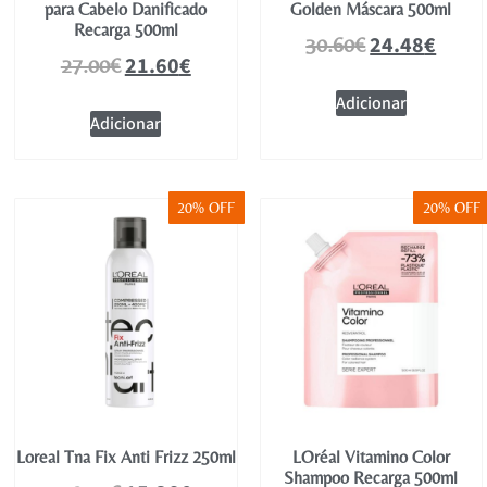
para Cabelo Danificado
Golden Máscara 500ml
Recarga 500ml
24.48
€
30.60
€
21.60
€
27.00
€
Adicionar
Adicionar
20% OFF
20% OFF
Loreal Tna Fix Anti Frizz 250ml
LOréal Vitamino Color
Shampoo Recarga 500ml