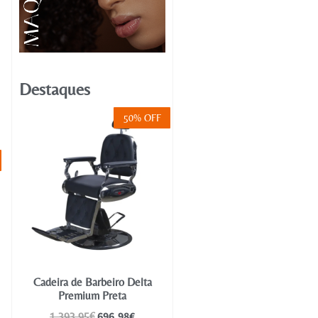
Destaques
50% OFF
Cadeira de Barbeiro Delta
Premium Preta
696.98
€
1,393.95
€