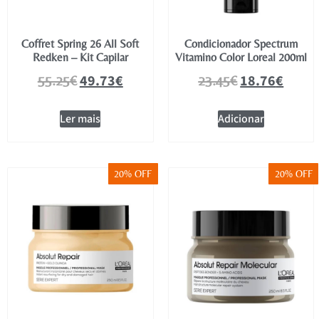
Coffret Spring 26 All Soft
Condicionador Spectrum
Redken – Kit Capilar
Vitamino Color Loreal 200ml
49.73
€
18.76
€
55.25
€
23.45
€
Ler mais
Adicionar
20% OFF
20% OFF