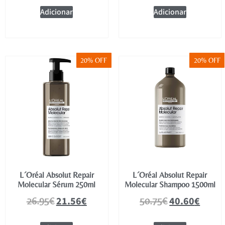
Adicionar
Adicionar
20% OFF
20% OFF
L´Oréal Absolut Repair
L´Oréal Absolut Repair
Molecular Sérum 250ml
Molecular Shampoo 1500ml
21.56
€
40.60
€
26.95
€
50.75
€