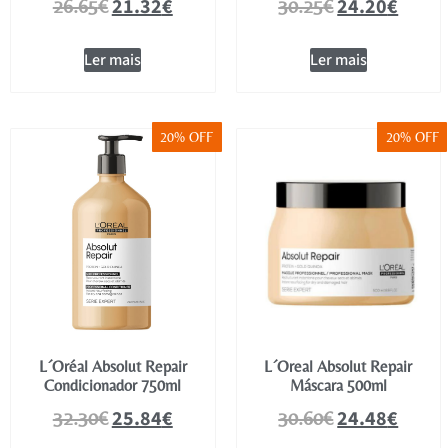
21.32
€
24.20
€
26.65
€
30.25
€
Ler mais
Ler mais
20% OFF
20% OFF
L´Oréal Absolut Repair
L´Oreal Absolut Repair
Condicionador 750ml
Máscara 500ml
25.84
€
24.48
€
32.30
€
30.60
€