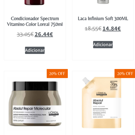
Condicionador Spectrum
Laca Infinium Soft 300ML
Vitamino Color Loreal 750ml
14.84
€
18.55
€
26.44
€
33.05
€
Adicionar
Adicionar
20% OFF
20% OFF