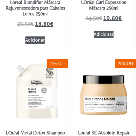
Loreal Blondifier Máscara
LOréal Curl Expression
Rejuvenescedora para Cabelos
Máscara 250ml
Loiros 250ml
19.60
€
24.50
€
18.80
€
23.50
€
Adicionar
Adicionar
20% OFF
20% OFF
LOréal Metal Detox Shampoo
Loreal SE Absolute Repair