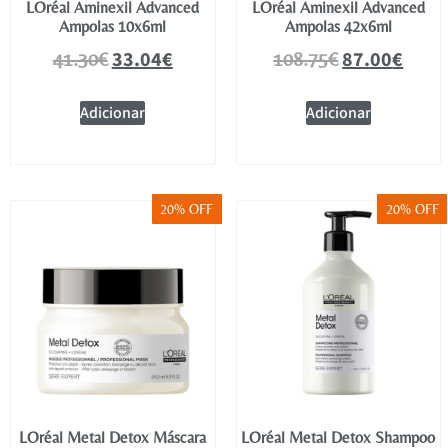
LOréal Aminexil Advanced
LOréal Aminexil Advanced
Ampolas 10x6ml
Ampolas 42x6ml
33.04
€
87.00
€
41.30
€
108.75
€
Adicionar
Adicionar
20% OFF
20% OFF
LOréal Metal Detox Máscara
LOréal Metal Detox Shampoo