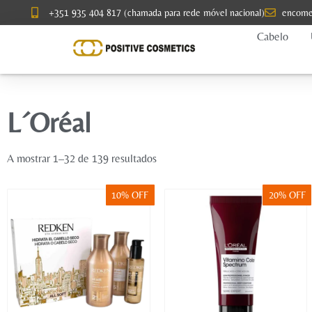
+351 935 404 817 (chamada para rede móvel nacional)
encome
Cabelo
L´Oréal
A mostrar 1–32 de 139 resultados
10% OFF
20% OFF