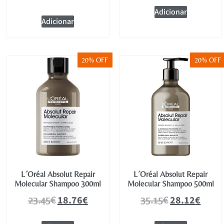
Adicionar
Adicionar
20% OFF
20% OFF
L´Oréal Absolut Repair
L´Oréal Absolut Repair
Molecular Shampoo 300ml
Molecular Shampoo 500ml
18.76
€
28.12
€
23.45
€
35.15
€