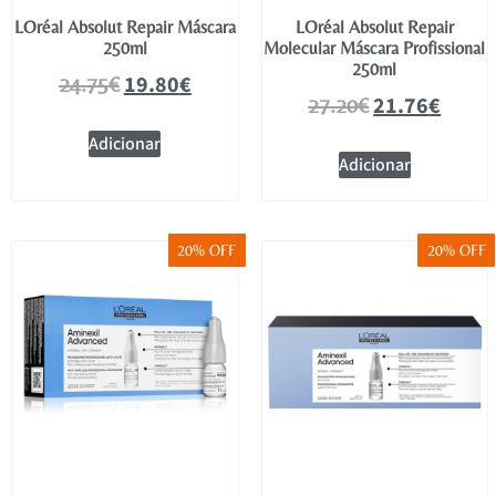
LOréal Absolut Repair Máscara
LOréal Absolut Repair
250ml
Molecular Máscara Profissional
250ml
19.80
€
24.75
€
21.76
€
27.20
€
Adicionar
Adicionar
20% OFF
20% OFF