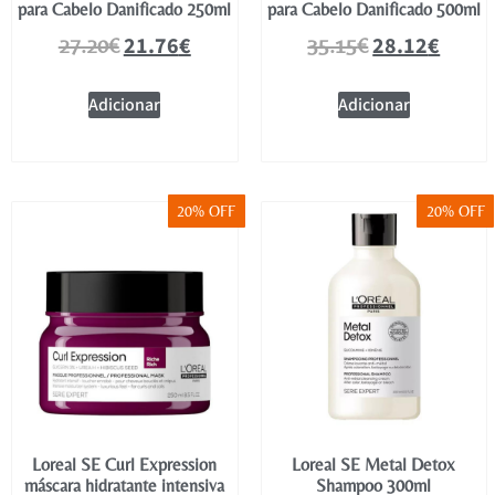
para Cabelo Danificado 250ml
para Cabelo Danificado 500ml
21.76
€
28.12
€
27.20
€
35.15
€
Adicionar
Adicionar
20% OFF
20% OFF
Loreal SE Curl Expression
Loreal SE Metal Detox
máscara hidratante intensiva
Shampoo 300ml