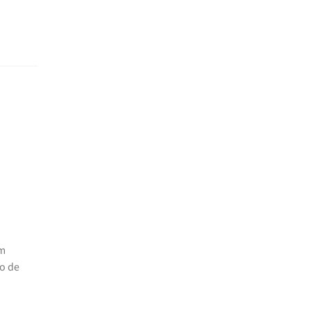
om
to de