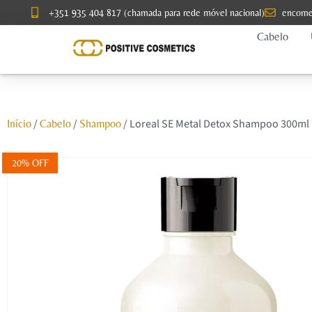
+351 935 404 817 (chamada para rede móvel nacional)
encome
Cabelo
/
/
/ Loreal SE Metal Detox Shampoo 300ml
Início
Cabelo
Shampoo
20% OFF