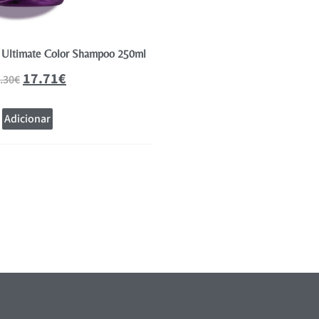
s Ultimate Color Shampoo 250ml
Wella Professionals Ultimate 
17.71
€
37.50
.30
€
62.50
€
Adicionar
Adicionar