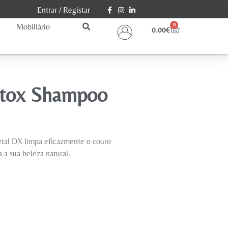
Entrar
/
Registar
Mobiliário
0
0.00
€
etox Shampoo
tal DX limpa eficazmente o couro
 a sua beleza natural.