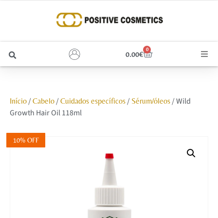
0
0.00
€
Cabelo
/
/
/
/ Wild
Início
Cabelo
Cuidados específicos
Sérum/óleos
Unhas
Growth Hair Oil 118ml
Homem
10% OFF
Rosto
Corpo e Estética
Maquilhagem