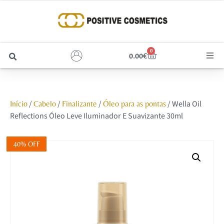
0
0.00
€
Cabelo
/
/
/
/ Wella Oil
Início
Cabelo
Finalizante
Óleo para as pontas
Unhas
Reflections Óleo Leve Iluminador E Suavizante 30ml
Homem
40% OFF
Rosto
Corpo e Estética
Maquilhagem