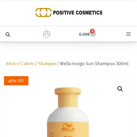
0
0.00
€
Cabelo
/
/
/ Wella Invigo Sun Shampoo 300ml
Início
Cabelo
Shampoo
Unhas
Homem
40% OFF
Rosto
Corpo e Estética
Maquilhagem