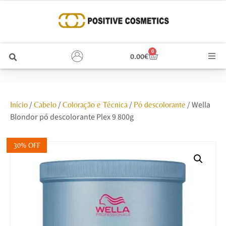
0
0.00
€
Cabelo
/
/
/
/ Wella
Início
Cabelo
Coloração e Técnica
Pó descolorante
Unhas
Blondor pó descolorante Plex 9 800g
Homem
30% OFF
Rosto
Corpo e Estética
Maquilhagem