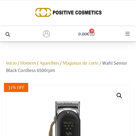
0
0.00
€
Cabelo
/
/
/
/ Wahl Senior
Início
Homem
Aparelhos
Máquinas de corte
Unhas
Black Cordless 6500rpm
Homem
31% OFF
Rosto
Corpo e Estética
Maquilhagem