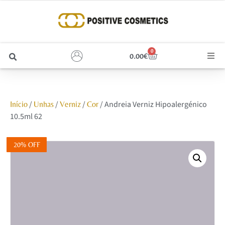
0
0.00
€
Cabelo
/
/
/
/ Andreia Verniz Hipoalergénico
Início
Unhas
Verniz
Cor
Unhas
10.5ml 62
Homem
20% OFF
Rosto
Corpo e Estética
Maquilhagem