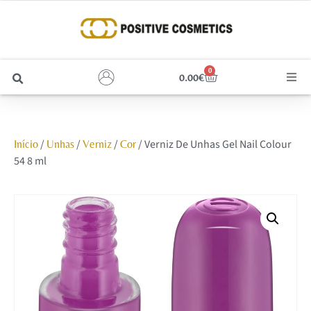
0
0.00
€
Cabelo
/
/
/
/ Verniz De Unhas Gel Nail Colour
Início
Unhas
Verniz
Cor
Unhas
54 8 ml
Homem
Rosto
Corpo e Estética
Maquilhagem