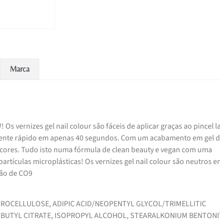
Marca
 vernizes gel nail colour são fáceis de aplicar graças ao pincel l
ente rápido em apenas 40 segundos. Com um acabamento em gel 
 cores. Tudo isto numa fórmula de clean beauty e vegan com uma
partículas microplásticas! Os vernizes gel nail colour são neutros 
ção de CO9
ITROCELLULOSE, ADIPIC ACID/NEOPENTYL GLYCOL/TRIMELLITIC
IBUTYL CITRATE, ISOPROPYL ALCOHOL, STEARALKONIUM BENTONI