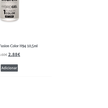
Fusion Color H94 10,5ml
Essence Fairy Shimmer Vern
2.88
€
2.39
€
3.60
€
Adicionar
Adicionar