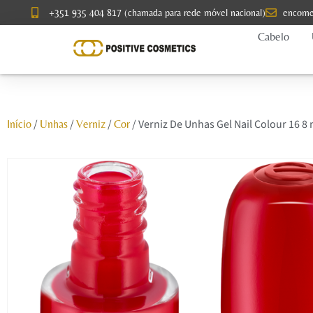
+351 935 404 817 (chamada para rede móvel nacional)
encome
Cabelo
/
/
/
/ Verniz De Unhas Gel Nail Colour 16 8 
Início
Unhas
Verniz
Cor