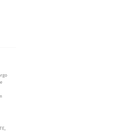
argo
de
em
TE,