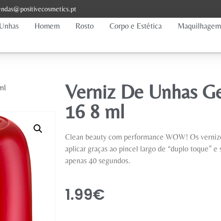
ndas@positivecosmetics.pt
Unhas
Homem
Rosto
Corpo e Estética
Maquilhagem
Verniz De Unhas Ge
ml
16 8 ml
Clean beauty com performance WOW! Os vernizes 
aplicar graças ao pincel largo de “duplo toque”
apenas 40 segundos.
1.99
€