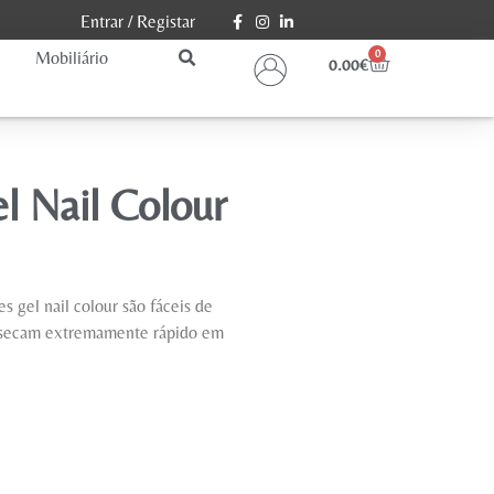
Entrar
/
Registar
Mobiliário
0
0.00
€
l Nail Colour
gel nail colour são fáceis de
 e secam extremamente rápido em