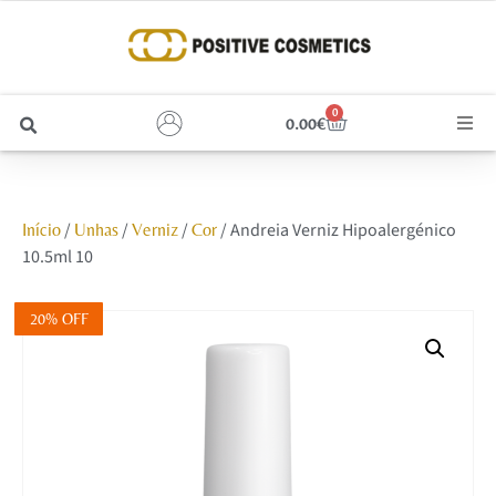
0
0.00
€
Cabelo
/
/
/
/ Andreia Verniz Hipoalergénico
Início
Unhas
Verniz
Cor
Unhas
10.5ml 10
Homem
20% OFF
Rosto
Corpo e Estética
Maquilhagem