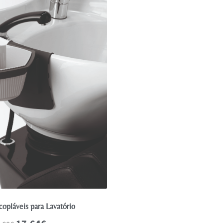
Trincha de Coloraçã
1.35
€
1.50
€
Adicionar
copláveis para Lavatório