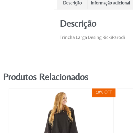
Descrição
Informação adicional
Descrição
Trincha Larga Desing RickiParodi
Produtos Relacionados
FF
10% OFF