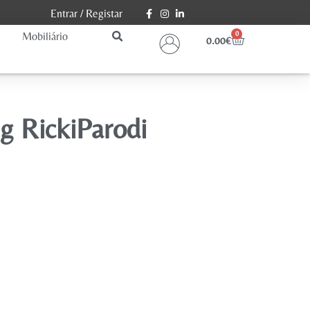
Entrar
/
Registar
Mobiliário
0
0.00
€
g RickiParodi