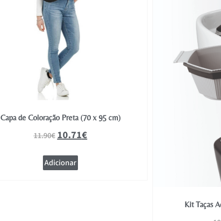
Capa de Coloração Preta (70 x 95 cm)
10.71
€
11.90
€
Adicionar
Kit Taças A