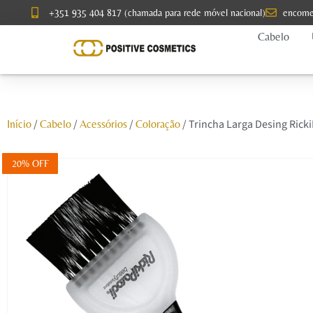
+351 935 404 817 (chamada para rede móvel nacional)
encome
Cabelo
/
/
/
/ Trincha Larga Desing Rick
Início
Cabelo
Acessórios
Coloração
20% OFF