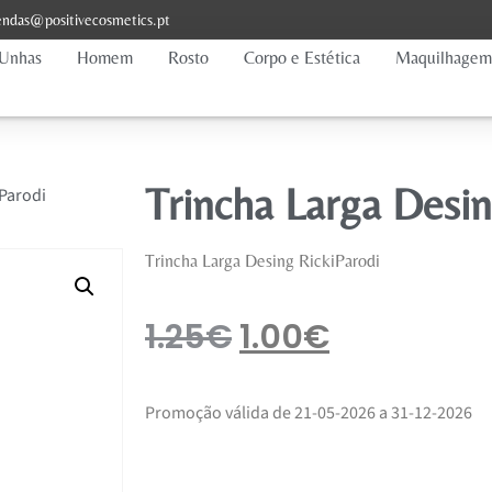
ndas@positivecosmetics.pt
Unhas
Homem
Rosto
Corpo e Estética
Maquilhagem
Trincha Larga Desin
iParodi
Trincha Larga Desing RickiParodi
1.25
€
1.00
€
Promoção válida de 21-05-2026 a 31-12-2026