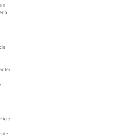
que
er a
cie
anter
o
fície
ente