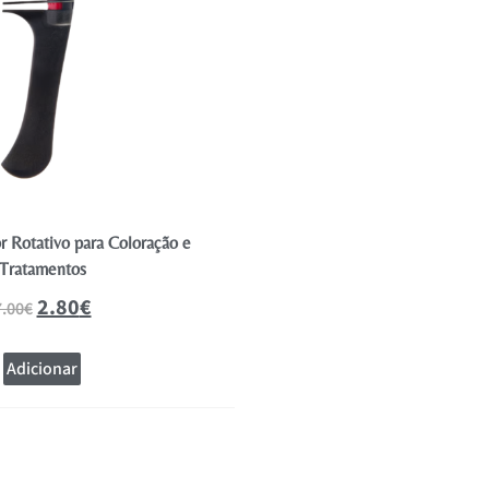
r Rotativo para Coloração e
Nano Fibra Castanho Claro – Pa
Tratamentos
Fixador
2.80
€
9.10
7.00
€
22.75
€
Adicionar
Adicionar