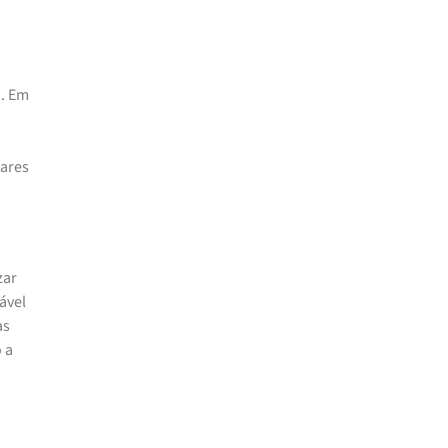
o. Em
lares
zar
ável
as
 a