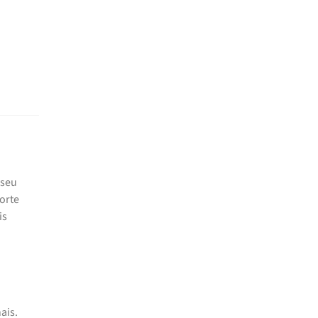
 seu
orte
is
ais.