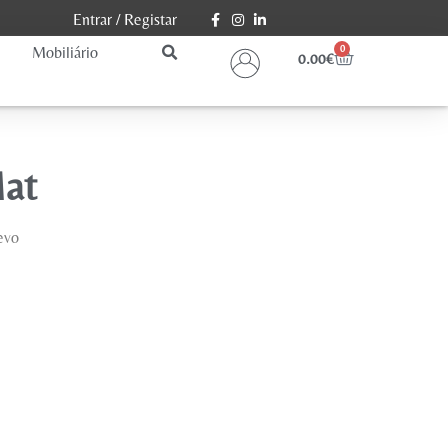
Entrar
/
Registar
Mobiliário
0
0.00
€
Mat
evo