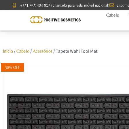
+351 935 404 817 (chamada para rede móvel nacional)
encome
Cabelo
/
/
/ Tapete Wahl Tool Mat
Início
Cabelo
Acessórios
30% OFF