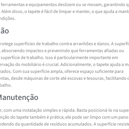
ue ferramentas e equipamentos deslizem ou se movam, garantindo 
lém disso, o tapete é fácil de limpar e manter, o que ajuda a mant
ndições.
ção
rotege superfícies de trabalho contra arranhões e danos. A superfí
 absorvendo impactos e prevenindo que ferramentas afiadas ou
uperfície de trabalho. Isso é particularmente importante em
rvação do mobiliário é crucial. Adicionalmente, o tapete ajuda a m
zados. Com sua superfície ampla, oferece espaço suficiente para
as, desde máquinas de corte até escovas e tesouras, facilitando 
balho.
 Manutenção
r, com uma instalação simples e rápida. Basta posicioná-lo na super
enção do tapete também é prática; ele pode ser limpo com um pano
ndendo da quantidade de resíduos acumulados. A superfície resist