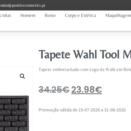
ndas@positivecosmetics.pt
Unhas
Homem
Rosto
Corpo e Estética
Maquilhagem
Tapete Wahl Tool 
Tapete emborrachado com Logo da Wahl em Rel
34.25
€
23.98
€
Promoção válida de 19-07-2026 a 31-08-2026