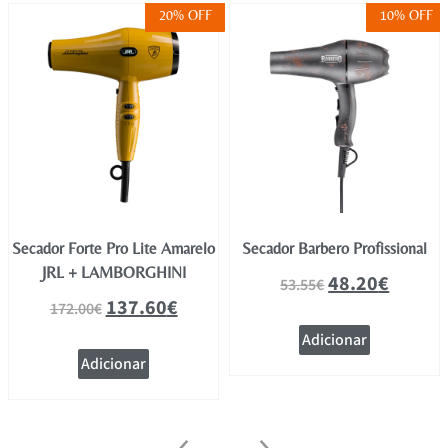
20% OFF
10% OFF
Secador Forte Pro Lite Amarelo
Secador Barbero Profissional
JRL + LAMBORGHINI
48.20
€
53.55
€
137.60
€
172.00
€
Adicionar
Adicionar