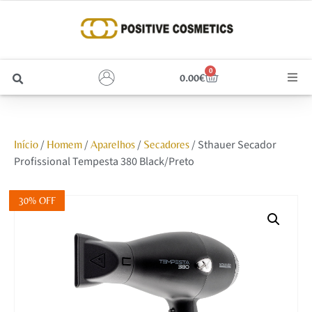
0
0.00
€
Cabelo
/
/
/
/ Sthauer Secador
Início
Homem
Aparelhos
Secadores
Unhas
Profissional Tempesta 380 Black/Preto
Homem
30% OFF
Rosto
Corpo e Estética
Maquilhagem