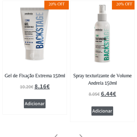
20% OFF
20% OFF
Gel de Fixação Extrema 150ml
Spray texturizante de Volume
Andreia 150ml
8.16
€
10.20
€
6.44
€
8.05
€
Adicionar
Adicionar