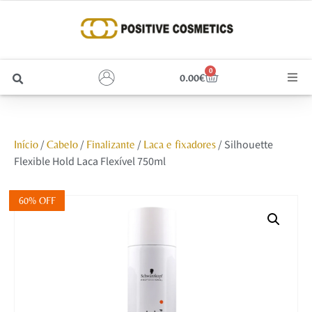
0
0.00
€
Cabelo
/
/
/
/ Silhouette
Início
Cabelo
Finalizante
Laca e fixadores
Unhas
Flexible Hold Laca Flexível 750ml
Homem
60% OFF
Rosto
Corpo e Estética
Maquilhagem