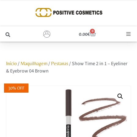
0
0.00
€
Cabelo
/
/
/ Show Time 2 in 1 – Eyeliner
Início
Maquilhagem
Pestanas
Unhas
& Eyebrow 04 Brown
Homem
30% OFF
Rosto
Corpo e Estética
Maquilhagem