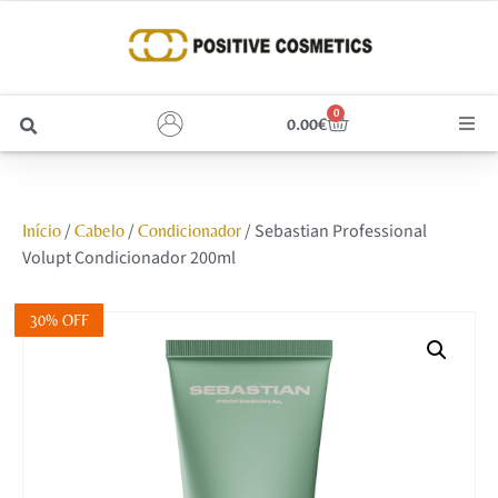
0
0.00
€
Cabelo
/
/
/ Sebastian Professional
Início
Cabelo
Condicionador
Unhas
Volupt Condicionador 200ml
Homem
30% OFF
Rosto
Corpo e Estética
Maquilhagem