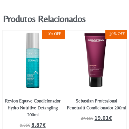
Produtos Relacionados
10% OFF
30% OFF
Revlon Equave Condicionador
Sebastian Professional
Hydro Nutritive Detangling
Penetraitt Condicionador 200ml
200ml
19.01
€
27.15
€
8.87
€
9.85
€