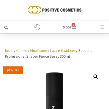
0
0.00
€
Cabelo
/
/
/
/ Sebastian
Início
Cabelo
Finalizante
Laca e fixadores
Unhas
Professional Shaper Fierce Spray 300ml
Homem
30% OFF
Rosto
Corpo e Estética
Maquilhagem