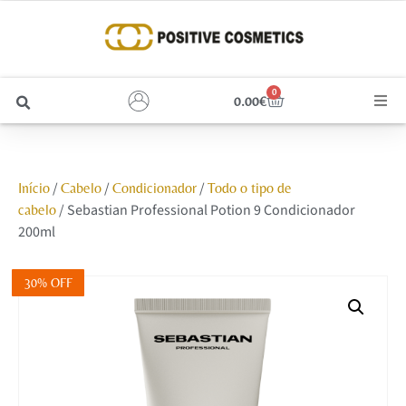
0
0.00
€
Cabelo
/
/
/
Início
Cabelo
Condicionador
Todo o tipo de
Unhas
/ Sebastian Professional Potion 9 Condicionador
cabelo
200ml
Homem
30% OFF
Rosto
Corpo e Estética
Maquilhagem