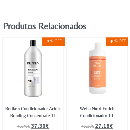
Produtos Relacionados
20% OFF
40% OFF
Redken Condicionador Acidic
Wella Nutri Enrich
Bonding Concentrate 1L
Condicionador 1 L
37.36
€
27.18
€
46.70
€
45.30
€