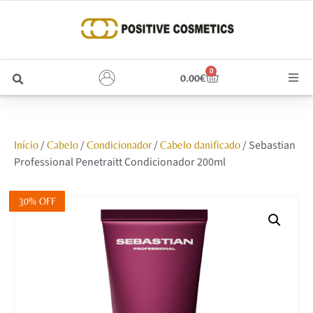
0
0.00
€
Cabelo
/
/
/
/ Sebastian
Início
Cabelo
Condicionador
Cabelo danificado
Unhas
Professional Penetraitt Condicionador 200ml
Homem
30% OFF
Rosto
Corpo e Estética
Maquilhagem