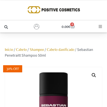
0
0.00
€
Cabelo
/
/
/
/ Sebastian
Início
Cabelo
Shampoo
Cabelo danificado
Unhas
Penetraitt Shampoo 50ml
Homem
30% OFF
Rosto
Corpo e Estética
Maquilhagem