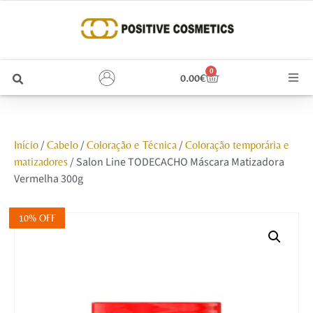
0
0.00
€
Cabelo
/
/
/
Início
Cabelo
Coloração e Técnica
Coloração temporária e
Unhas
/ Salon Line TODECACHO Máscara Matizadora
matizadores
Vermelha 300g
Homem
10% OFF
Rosto
Corpo e Estética
Maquilhagem