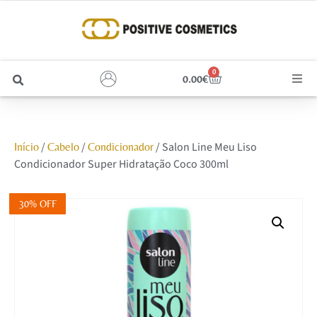
0
0.00
€
Cabelo
/
/
/ Salon Line Meu Liso
Início
Cabelo
Condicionador
Unhas
Condicionador Super Hidratação Coco 300ml
Homem
30% OFF
Rosto
Corpo e Estética
Maquilhagem