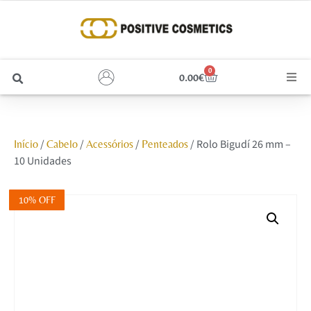
0
0.00
€
Cabelo
/
/
/
/ Rolo Bigudí 26 mm –
Início
Cabelo
Acessórios
Penteados
Unhas
10 Unidades
Homem
10% OFF
Rosto
Corpo e Estética
Maquilhagem