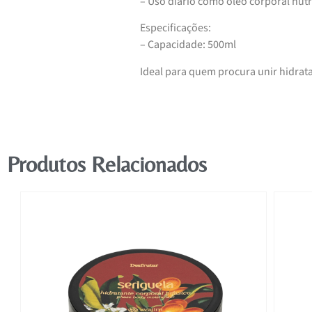
– Uso diário como óleo corporal nutr
Especificações:
– Capacidade: 500ml
Ideal para quem procura unir hidra
Produtos Relacionados
FF