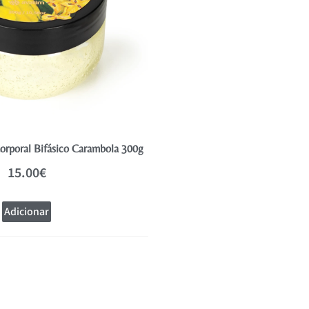
orporal Bifásico Carambola 300g
Avatim Hidratante Corporal Bifá
15.00
€
15.00
€
Adicionar
Adicionar