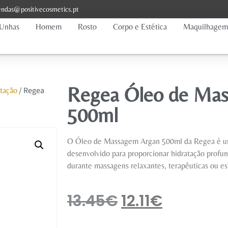
ndas@positivecosmetics.pt
Unhas
Homem
Rosto
Corpo e Estética
Maquilhagem
Regea Óleo de Ma
/ Regea
tação
500ml
O Óleo de Massagem Argan 500ml da Regea é um
desenvolvido para proporcionar hidratação profun
durante massagens relaxantes, terapêuticas ou est
13.45
€
12.11
€