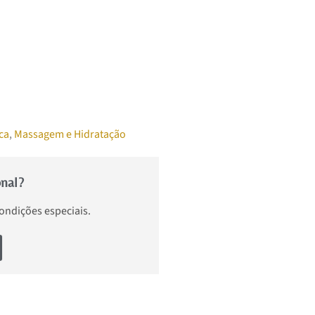
ca
,
Massagem e Hidratação
onal?
condições especiais.