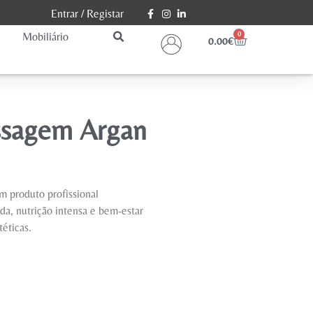
Entrar
/
Registar
Mobiliário
0
0.00
€
ssagem Argan
 produto profissional
da, nutrição intensa e bem-estar
éticas.