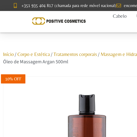
+351 935 404 817 (chamada para rede móvel nacional)
encome
Cabelo
/
/
/
Início
Corpo e Estética
Tratamentos corporais
Massagem e Hidra
Óleo de Massagem Argan 500ml
10% OFF