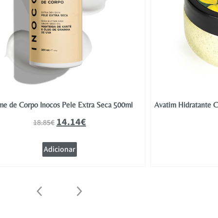
e de Corpo Inocos Pele Extra Seca 500ml
Avatim Hidratante C
14.14
€
18.85
€
Adicionar