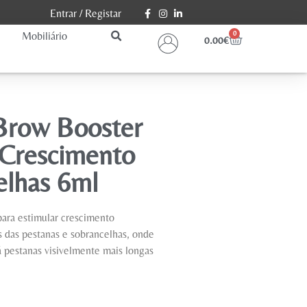
Entrar
/
Registar
Mobiliário
0
0.00
€
Brow Booster
 Crescimento
elhas 6ml
para estimular crescimento
s das pestanas e sobrancelhas, onde
á pestanas visivelmente mais longas