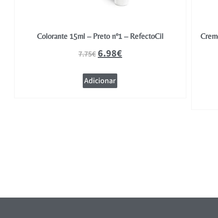
uro
Colorante 15ml – Preto nº1 – RefectoCil
Creme
6.98
€
7.75
€
Adicionar