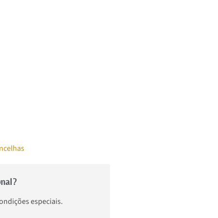
ncelhas
onal?
condições especiais.