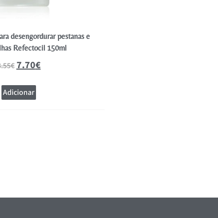
ara desengordurar pestanas e
Gel Transparente para Pestana
lhas Refectocil 150ml
Refectocil 9m
7.70
€
18.81
8.55
€
20.90
€
Adicionar
Adicionar