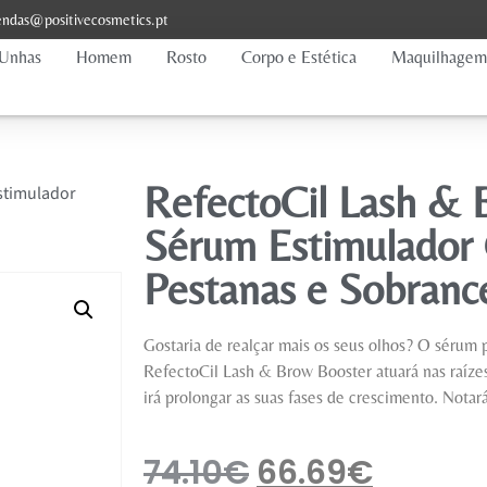
ndas@positivecosmetics.pt
Unhas
Homem
Rosto
Corpo e Estética
Maquilhagem
RefectoCil Lash & 
stimulador
Sérum Estimulador
Pestanas e Sobranc
Gostaria de realçar mais os seus olhos? O sérum 
RefectoCil Lash & Brow Booster atuará nas raíze
irá prolongar as suas fases de crescimento. Notar
74.10
€
66.69
€