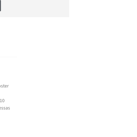
oster
 10
essas