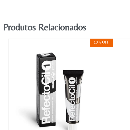
Produtos Relacionados
FF
10% OFF