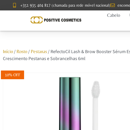
+351 935 404 817 (chamada para rede móvel nacional)
encome
Cabelo
/
/
/ RefectoCil Lash & Brow Booster Sérum E
Início
Rosto
Pestanas
Crescimento Pestanas e Sobrancelhas 6ml
10% OFF