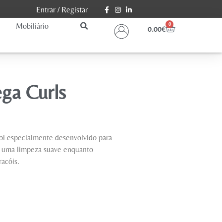
Entrar
/
Registar
Mobiliário
0
0.00
€
ga Curls
i especialmente desenvolvido para
o uma limpeza suave enquanto
racóis.