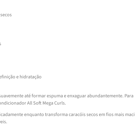
 secos
s
efinição e hidratação
 suavemente até formar espuma e enxaguar abundantemente. Para
ndicionador All Soft Mega Curls.
icadamente enquanto transforma caracóis secos em fios mais maci
eis.