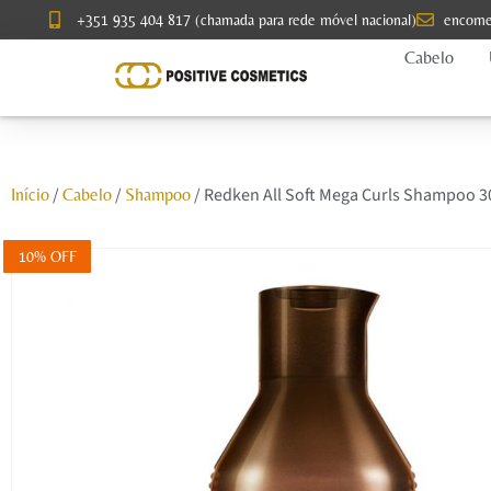
+351 935 404 817 (chamada para rede móvel nacional)
encome
Cabelo
/
/
/ Redken All Soft Mega Curls Shampoo 
Início
Cabelo
Shampoo
10% OFF