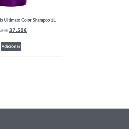
als Ultimate Color Shampoo 1L
Wella Professionals Ultimate C
37.50
€
17.71
.50
€
25.30
€
Adicionar
Adicionar