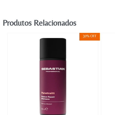
Produtos Relacionados
FF
30% OFF