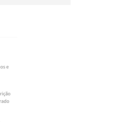
os e
rição
brado
s