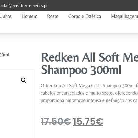
ndas@positivecosmetics.pt
Unhas
Homem
Rosto
Corpo e Estética
Maquilhagem
Redken All Soft Me
300ml
Shampoo 300ml
O Redken All Soft Mega Curls Shampoo 300ml fo
cabelos encaracolados e muito secos, oferecend
proporciona hidratação intensa e definição aos ca
17.50
€
15.75
€