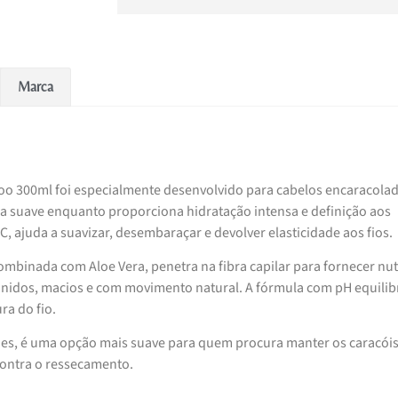
Marca
oo 300ml foi especialmente desenvolvido para cabelos encaracolad
a suave enquanto proporciona hidratação intensa e definição aos
4C, ajuda a suavizar, desembaraçar e devolver elasticidade aos fios.
ombinada com Aloe Vera, penetra na fibra capilar para fornecer nut
inidos, macios e com movimento natural. A fórmula com pH equili
ra do fio.
cones, é uma opção mais suave para quem procura manter os caracói
contra o ressecamento.