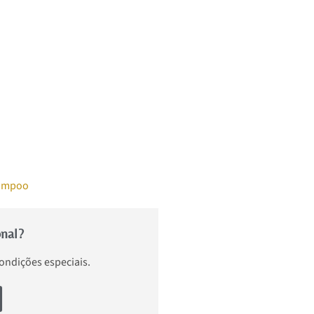
ampoo
onal?
condições especiais.