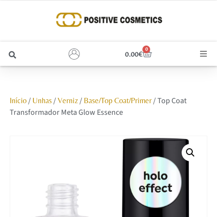
0
0.00
€
Cabelo
/
/
/
/ Top Coat
Início
Unhas
Verniz
Base/Top Coat/Primer
Unhas
Transformador Meta Glow Essence
Homem
Rosto
Corpo e Estética
Maquilhagem