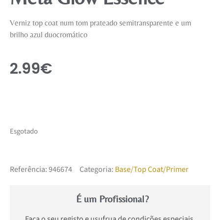
Verniz top coat num tom prateado semitransparente e um
brilho azul duocromático
2.99
€
Esgotado
Referência:
946674
Categoria:
Base/Top Coat/Primer
É um Profissional?
Faça o seu registo e usufrua de condições especiais.