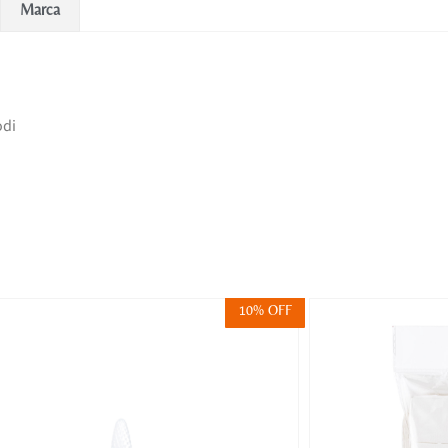
Marca
odi
10% OFF