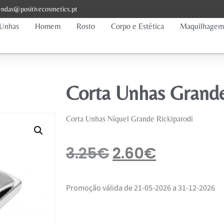
ndas@positivecosmetics.pt
Unhas
Homem
Rosto
Corpo e Estética
Maquilhagem
Corta Unhas Grand
Corta Unhas Níquel Grande Rickiparodi
3.25
€
2.60
€
Promoção válida de 21-05-2026 a 31-12-2026