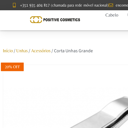
+351 935 404 817 (chamada para rede móvel nacional)
encome
Cabelo
/
/
/ Corta Unhas Grande
Início
Unhas
Acessórios
20% OFF