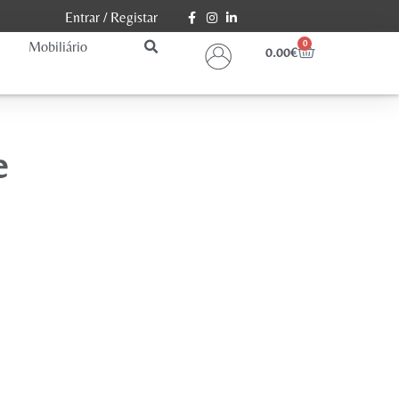
Entrar
/
Registar
Mobiliário
0
0.00
€
e