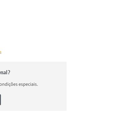
s
onal?
condições especiais.