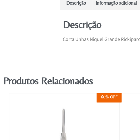
Descrição
Informação adicional
Descrição
Corta Unhas Níquel Grande Rickipar
Produtos Relacionados
FF
60% OFF