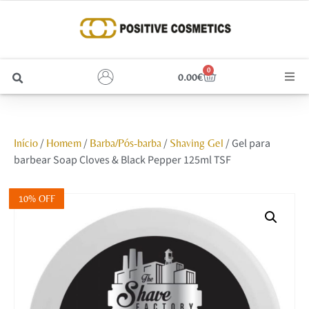
0
0.00
€
Cabelo
/
/
/
/ Gel para
Início
Homem
Barba/Pós-barba
Shaving Gel
Unhas
barbear Soap Cloves & Black Pepper 125ml TSF
Homem
10% OFF
Rosto
Corpo e Estética
Maquilhagem