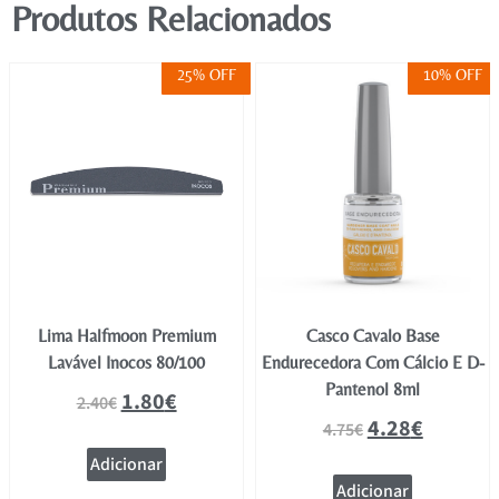
Produtos Relacionados
25% OFF
10% OFF
Lima Halfmoon Premium
Casco Cavalo Base
Lavável Inocos 80/100
Endurecedora Com Cálcio E D-
Pantenol 8ml
1.80
€
2.40
€
4.28
€
4.75
€
Adicionar
Adicionar