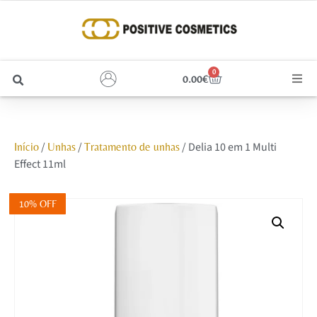
0
0.00
€
Cabelo
/
/
/ Delia 10 em 1 Multi
Início
Unhas
Tratamento de unhas
Unhas
Effect 11ml
Homem
10% OFF
Rosto
Corpo e Estética
Maquilhagem