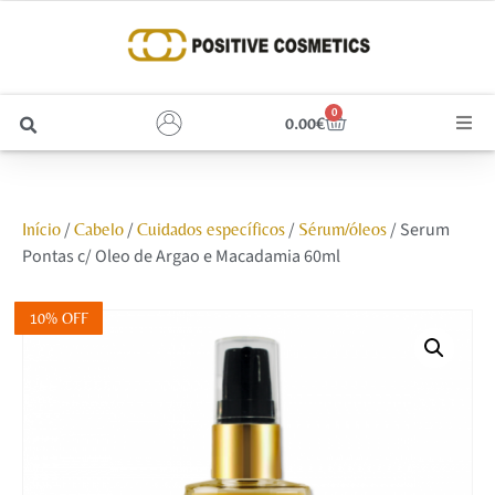
0
0.00
€
Cabelo
/
/
/
/ Serum
Início
Cabelo
Cuidados específicos
Sérum/óleos
Unhas
Pontas c/ Oleo de Argao e Macadamia 60ml
Homem
10% OFF
Rosto
Corpo e Estética
Maquilhagem