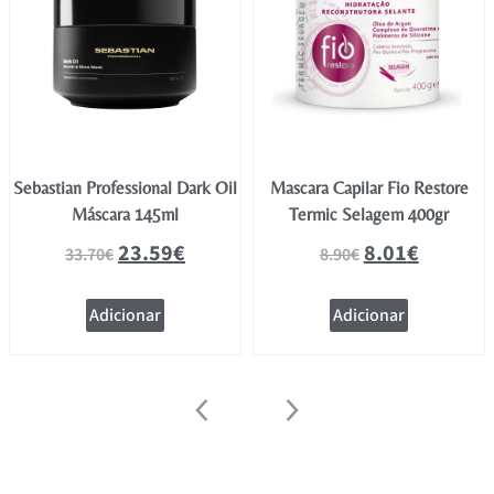
Sebastian Professional Dark Oil
Mascara Capilar Fio Restore
Máscara 145ml
Termic Selagem 400gr
23.59
€
8.01
€
33.70
€
8.90
€
Adicionar
Adicionar