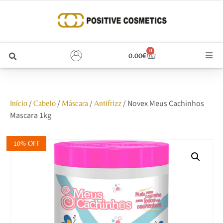
0
0.00
€
Cabelo
/
/
/
/ Novex Meus Cachinhos
Início
Cabelo
Máscara
Antifrizz
Unhas
Mascara 1kg
Homem
10% OFF
Rosto
Corpo e Estética
Maquilhagem