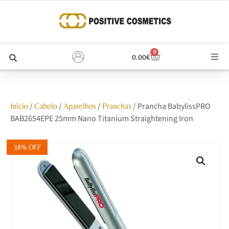
0
0.00
€
Cabelo
/
/
/
/ Prancha BabylissPRO
Início
Cabelo
Aparelhos
Pranchas
Unhas
BAB2654EPE 25mm Nano Titanium Straightening Iron
Homem
38% OFF
Rosto
Corpo e Estética
Maquilhagem