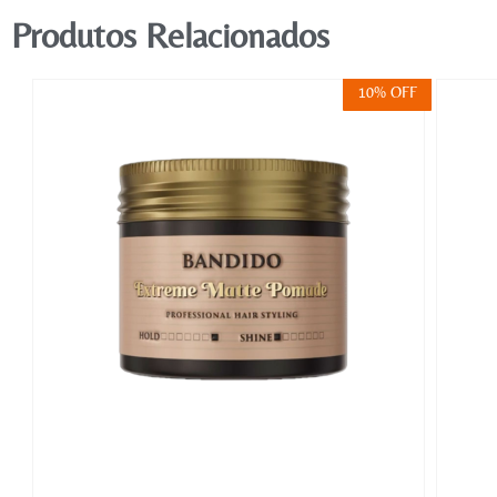
Produtos Relacionados
FF
10% OFF