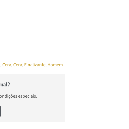
o
,
Cera
,
Cera
,
Finalizante
,
Homem
onal?
condições especiais.