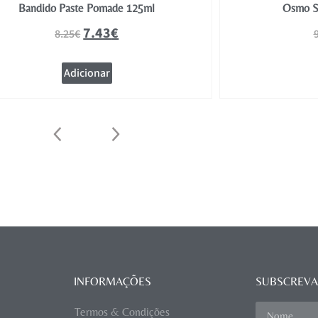
Bandido Paste Pomade 125ml
Osmo S
7.43
€
8.25
€
Adicionar
INFORMAÇÕES
SUBSCREVA
Termos & Condições