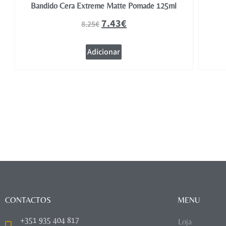
Bandido Cera Extreme Matte Pomade 125ml
7.43
€
8.25
€
Adicionar
CONTACTOS
MENU
+351 935 404 817
Loja