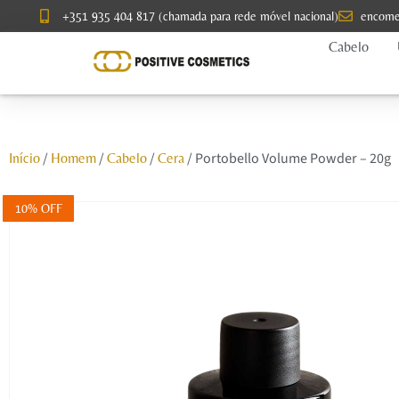
+351 935 404 817 (chamada para rede móvel nacional)
encome
Cabelo
/
/
/
/ Portobello Volume Powder – 20g
Início
Homem
Cabelo
Cera
10% OFF