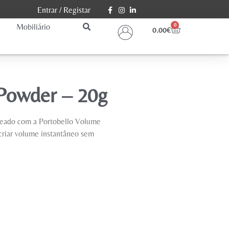
Entrar
/
Registar
Mobiliário
0
0.00
€
 Powder – 20g
nteado com a Portobello Volume
 criar volume instantâneo sem