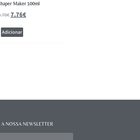
haper Maker 100ml
Osmo Fibre Sculpt Pasta F
7.76
€
10.96
9.70
€
13.70
€
Adicionar
Adicionar
 A NOSSA NEWSLETTER