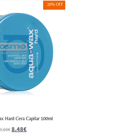
20% OFF
 Hard Cera Capilar 100ml
Osmo Shaper Maker
8.48
€
7.76
€
0.60
€
9.70
€