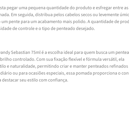
asta pegar uma pequena quantidade do produto e esfregar entre as
ada. Em seguida, distribua pelos cabelos secos ou levemente úmi
um pente para um acabamento mais polido. A quantidade de pro
idade de controle e o tipo de penteado desejado.
andy Sebastian 75ml é a escolha ideal para quem busca um pente
ilho controlado. Com sua fixação flexível e fórmula versátil, ela
estilo e naturalidade, permitindo criar e manter penteados refinado
 diário ou para ocasiões especiais, essa pomada proporciona o con
a destacar seu estilo com confiança.