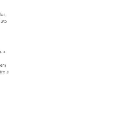
dos,
duto
ado
s em
trole