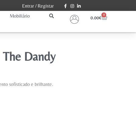
Entrar
/
Registar
Mobiliário
0
0.00
€
 The Dandy
to sofisticado e brilhante.