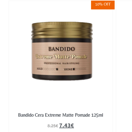
FF
10% OFF
Bandido Cera Extreme Matte Pomade 125ml
7.43
€
8.25
€