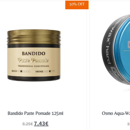
10% OFF
Bandido Paste Pomade 125ml
Osmo Aqua-Wax
7.43
€
8.25
€
1