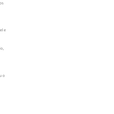
 os
el e
io,
u o