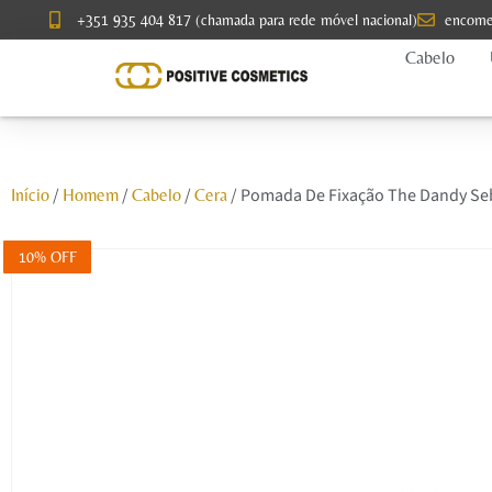
+351 935 404 817 (chamada para rede móvel nacional)
encome
Cabelo
/
/
/
/ Pomada De Fixação The Dandy Se
Início
Homem
Cabelo
Cera
10% OFF