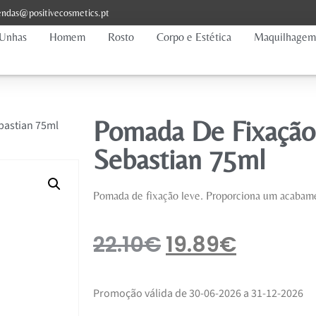
ndas@positivecosmetics.pt
Unhas
Homem
Rosto
Corpo e Estética
Maquilhagem
Pomada De Fixação
bastian 75ml
Sebastian 75ml
Pomada de fixação leve. Proporciona um acabamen
22.10
€
19.89
€
Promoção válida de 30-06-2026 a 31-12-2026