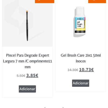
Pincel Para Degrade Expert
Gel Brush Care 2in1 50ml
Largura 7 mm /C omprimento11
Inocos
mm
10.73
€
14.30
€
3.85
€
5.50
€
Adicionar
Adicionar