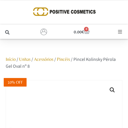
0
0.00
€
Cabelo
/
/
/
/ Pincel Kolinsky Pérola
Início
Unhas
Acessórios
Pincéis
Unhas
Gel Oval nº 8
Homem
10% OFF
Rosto
Corpo e Estética
Maquilhagem