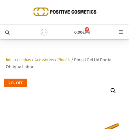
0
0.00
€
Cabelo
/
/
/
/ Pincel Gel UV Ponta
Início
Unhas
Acessórios
Pincéis
Unhas
Obliqua Labor
Homem
60% OFF
Rosto
Corpo e Estética
Maquilhagem