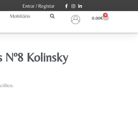
Entrar
/
Registar
Mobiliário
0
0.00
€
s Nº8 Kolinsky
rílico.