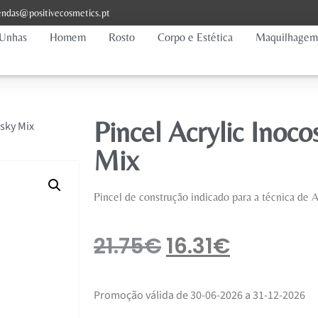
ndas@positivecosmetics.pt
Unhas
Homem
Rosto
Corpo e Estética
Maquilhagem
Pincel Acrylic Inoco
nsky Mix
Mix
Pincel de construção indicado para a técnica de Ac
21.75
€
16.31
€
Promoção válida de 30-06-2026 a 31-12-2026