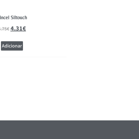
incel Siltouch
4.31
€
5.75
€
Adicionar