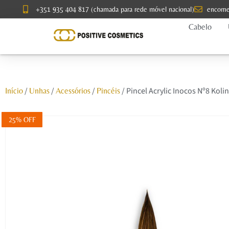
+351 935 404 817 (chamada para rede móvel nacional)
encome
Cabelo
/
/
/
/ Pincel Acrylic Inocos Nº8 Koli
Início
Unhas
Acessórios
Pincéis
25% OFF