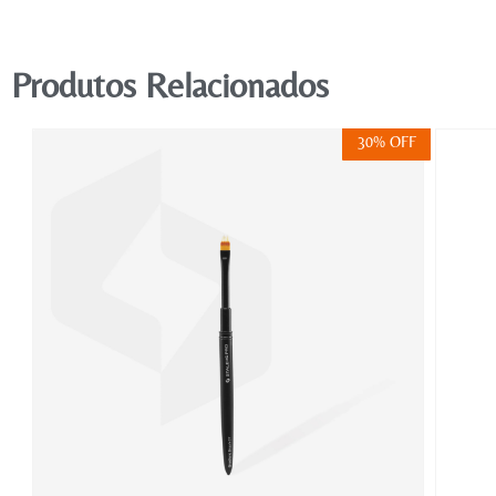
Produtos Relacionados
FF
30% OFF