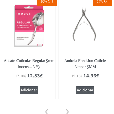
25% OFF
25% OFF
Alicate Cuticulas Regular 5mm
Andreia Precision Cuticle
Inocos – NP3
Nipper 5MM
12.83
€
14.36
€
17.10
€
19.15
€
Adicionar
Adicionar