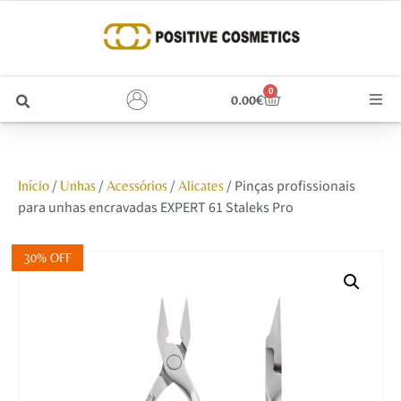
0
0.00
€
Cabelo
/
/
/
/ Pinças profissionais
Início
Unhas
Acessórios
Alicates
Unhas
para unhas encravadas EXPERT 61 Staleks Pro
Homem
30% OFF
Rosto
Corpo e Estética
Maquilhagem