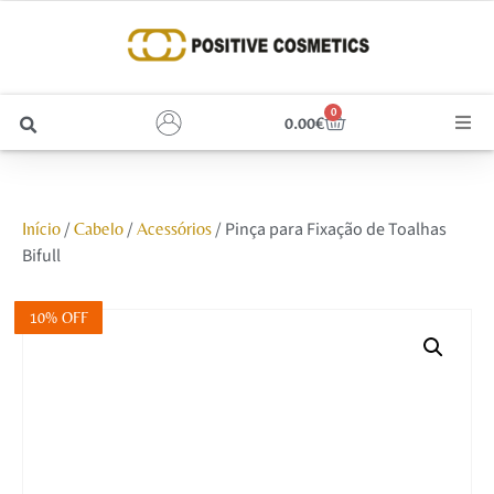
0
0.00
€
Cabelo
/
/
/ Pinça para Fixação de Toalhas
Início
Cabelo
Acessórios
Unhas
Bifull
Homem
10% OFF
Rosto
Corpo e Estética
Maquilhagem