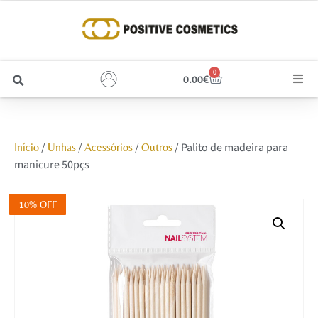
0
0.00
€
Cabelo
/
/
/
/ Palito de madeira para
Início
Unhas
Acessórios
Outros
Unhas
manicure 50pçs
Homem
10% OFF
Rosto
Corpo e Estética
Maquilhagem