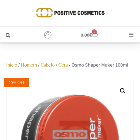
0
0.00
€
Cabelo
/
/
/
/ Osmo Shaper Maker 100ml
Início
Homem
Cabelo
Cera
Unhas
Homem
20% OFF
Rosto
Corpo e Estética
Maquilhagem