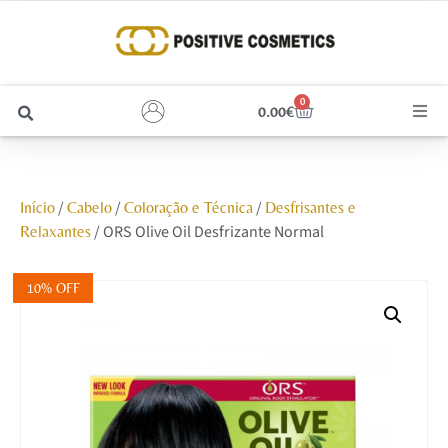
0
0.00
€
Cabelo
/
/
/
Início
Cabelo
Coloração e Técnica
Desfrisantes e
Unhas
/ ORS Olive Oil Desfrizante Normal
Relaxantes
Homem
10% OFF
Rosto
Corpo e Estética
Maquilhagem