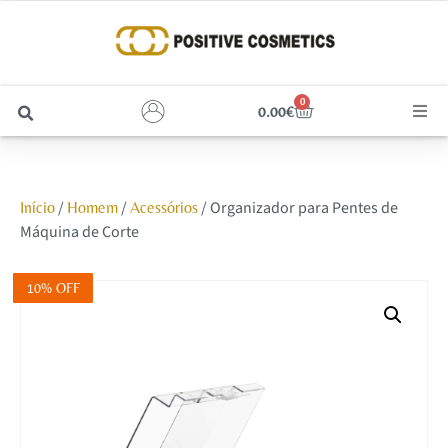
0
0.00
€
Cabelo
/
/
/ Organizador para Pentes de
Início
Homem
Acessórios
Unhas
Máquina de Corte
Homem
10% OFF
Rosto
Corpo e Estética
Maquilhagem