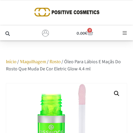
0
0.00
€
Cabelo
/
/
/ Óleo Para Lábios E Maçãs Do
Início
Maquilhagem
Rosto
Unhas
Rosto Que Muda De Cor Eletric Glow 4.4 ml
Homem
Rosto
Corpo e Estética
Maquilhagem