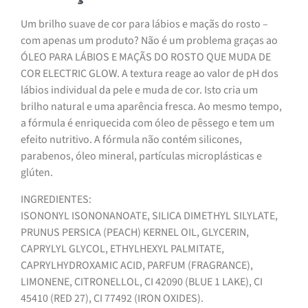
Um brilho suave de cor para lábios e maçãs do rosto –
com apenas um produto? Não é um problema graças ao
ÓLEO PARA LÁBIOS E MAÇÃS DO ROSTO QUE MUDA DE
COR ELECTRIC GLOW. A textura reage ao valor de pH dos
lábios individual da pele e muda de cor. Isto cria um
brilho natural e uma aparência fresca. Ao mesmo tempo,
a fórmula é enriquecida com óleo de pêssego e tem um
efeito nutritivo. A fórmula não contém silicones,
parabenos, óleo mineral, partículas microplásticas e
glúten.
INGREDIENTES:
ISONONYL ISONONANOATE, SILICA DIMETHYL SILYLATE,
PRUNUS PERSICA (PEACH) KERNEL OIL, GLYCERIN,
CAPRYLYL GLYCOL, ETHYLHEXYL PALMITATE,
CAPRYLHYDROXAMIC ACID, PARFUM (FRAGRANCE),
LIMONENE, CITRONELLOL, CI 42090 (BLUE 1 LAKE), CI
45410 (RED 27), CI 77492 (IRON OXIDES).