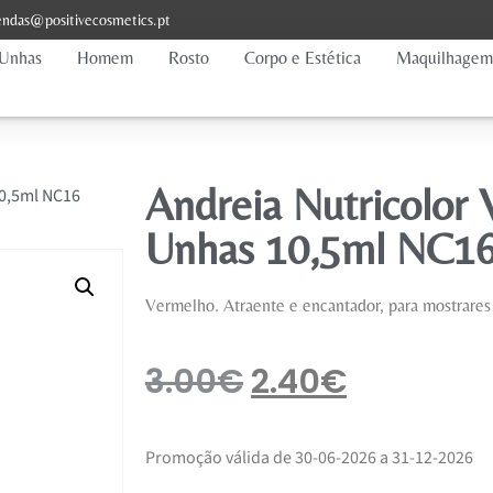
ndas@positivecosmetics.pt
Unhas
Homem
Rosto
Corpo e Estética
Maquilhagem
Andreia Nutricolor 
10,5ml NC16
Unhas 10,5ml NC1
Vermelho. Atraente e encantador, para mostrare
3.00
€
2.40
€
Promoção válida de 30-06-2026 a 31-12-2026