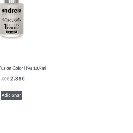
Fusion Color H94 10,5ml
Essence Verniz de U
2.88
€
1.99
€
3.60
€
Adicionar
Adicionar