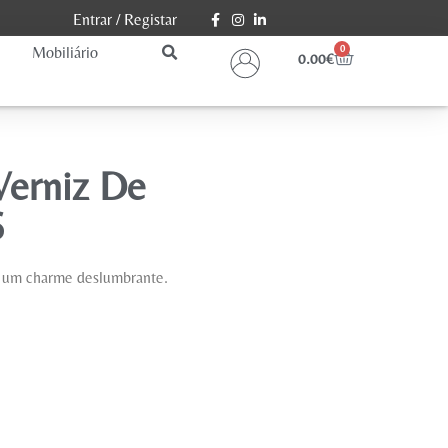
Entrar
/
Registar
Mobiliário
0
0.00
€
Verniz De
6
s um charme deslumbrante.