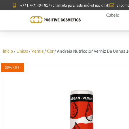
+351 935 404 817 (chamada para rede móvel nacional)
encome
Cabelo
/
/
/
/ Andreia Nutricolor Verniz De Unhas 
Início
Unhas
Verniz
Cor
20% OFF