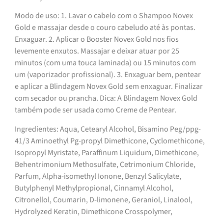
Modo de uso: 1. Lavar o cabelo com o Shampoo Novex
Gold e massajar desde o couro cabeludo até às pontas.
Enxaguar. 2. Aplicar o Booster Novex Gold nos fios
levemente enxutos. Massajar e deixar atuar por 25
minutos (com uma touca laminada) ou 15 minutos com
um (vaporizador profissional). 3. Enxaguar bem, pentear
e aplicar a Blindagem Novex Gold sem enxaguar. Finalizar
com secador ou prancha. Dica: A Blindagem Novex Gold
também pode ser usada como Creme de Pentear.
Ingredientes: Aqua, Cetearyl Alcohol, Bisamino Peg/ppg-
41/3 Aminoethyl Pg-propyl Dimethicone, Cyclomethicone,
Isopropyl Myristate, Paraffinum Liquidum, Dimethicone,
Behentrimonium Methosulfate, Cetrimonium Chloride,
Parfum, Alpha-isomethyl Ionone, Benzyl Salicylate,
Butylphenyl Methylpropional, Cinnamyl Alcohol,
Citronellol, Coumarin, D-limonene, Geraniol, Linalool,
Hydrolyzed Keratin, Dimethicone Crosspolymer,