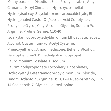
Methylparaben, Disodium Edta, Propylparaben, Amyl
Cinnamal, Hexyl Cinnamal, Hydroxycitronellal,
Hydroxyisohexyl 3-cyclohexene-carboxaldehyde, Bht,
Hydrogenated Castor Oil/sebacic Acid Copolymer,
Propylene Glycol, Cetyl Alcohol, Glycerin, Sodium Pca,
Arginine, Proline, Serine, C10-40
Isoalkylamidopropylethyldimonium Ethosulfate, Isocetyl
Alcohol, Quaternium-70, Acetyl Cysteine,
Phenoxyethanol, Amodimethicone, Behenyl Alcohol,
Benzophenone-3, Dimethylpabamidopropyl
Laurdimonium Tosylate, Disodium
Lauriminodipropionate Tocopheryl Phosphates,
Hydroxyethyl Cetearamidopropyldimonium Chloride,
Dmdm Hydantoin, Arginine Hcl, C12-14 Sec-pareth-5, C12-
14 Sec-pareth-7, Glycine, Lauroyl Lysine.