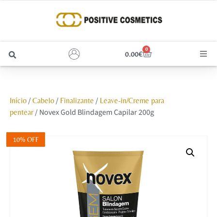
0
0.00
€
Cabelo
/
/
/
Início
Cabelo
Finalizante
Leave-in/Creme para
Unhas
/ Novex Gold Blindagem Capilar 200g
pentear
Homem
10% OFF
Rosto
Corpo e Estética
Maquilhagem