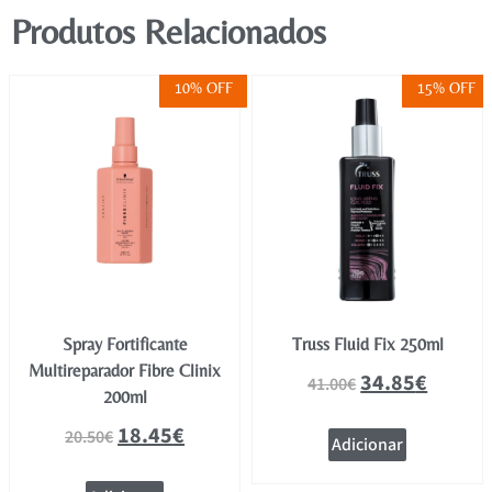
Produtos Relacionados
10% OFF
15% OFF
Spray Fortificante
Truss Fluid Fix 250ml
Multireparador Fibre Clinix
34.85
€
41.00
€
200ml
18.45
€
20.50
€
Adicionar