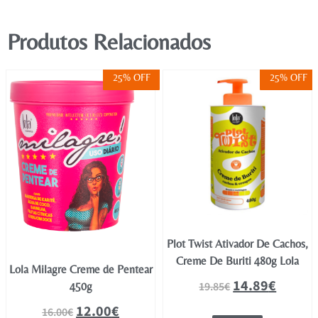
Produtos Relacionados
25% OFF
25% OFF
Plot Twist Ativador De Cachos,
Creme De Buriti 480g Lola
Lola Milagre Creme de Pentear
14.89
€
19.85
€
450g
12.00
€
16.00
€