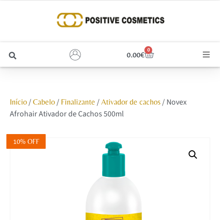
0
0.00
€
Cabelo
/
/
/
/ Novex
Início
Cabelo
Finalizante
Ativador de cachos
Unhas
Afrohair Ativador de Cachos 500ml
Homem
10% OFF
Rosto
Corpo e Estética
Maquilhagem