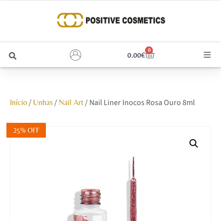
0
0.00
€
Cabelo
/
/
/ Nail Liner Inocos Rosa Ouro 8ml
Início
Unhas
Nail Art
Unhas
Homem
25% OFF
Rosto
Corpo e Estética
Maquilhagem