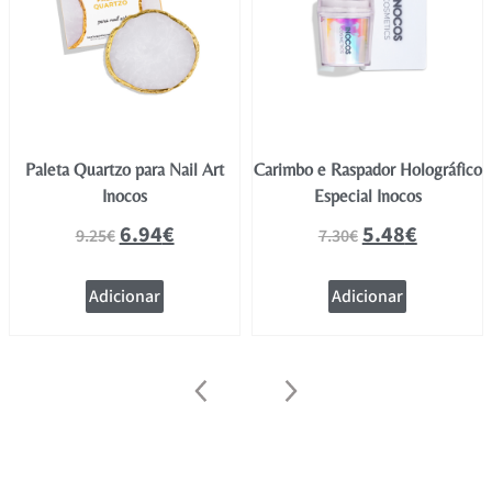
Paleta Quartzo para Nail Art
Carimbo e Raspador Holográfico
Inocos
Especial Inocos
6.94
€
5.48
€
9.25
€
7.30
€
Adicionar
Adicionar